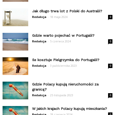
Jak długo trwa lot z Polski do Australii?
Redakcja
-
18 maja 2024
0
Gdzie warto pojechać w Portugalii?
Redakcja
-
5 czerwca 2024
0
Ile kosztuje Pielgrzymka do Portugalii?
Redakcja
-
3 października 2023
0
Gdzie Polacy kupują nieruchomości za
granicą?
Redakcja
-
25 listopada 2023
0
W jakich krajach Polacy kupują mieszkania?
Redakcja
-
28 czerwca 2024
0