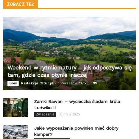
ZOBACZ TEŻ
Weekend w rytmie natury – jak odpoczywa się
tam, gdzie czas płynie inaczej
Redakcja Oltur.pl
-
15 września 2025
0
Góry
Zamki Bawarii – wycieczka śladami króla
Ludwika II
30 maja 2025
Zwiedzanie
Jakie wyposażenie powinien mieć dobry
kamper?