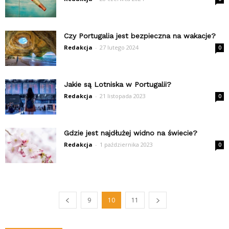
Czy Portugalia jest bezpieczna na wakacje?
Redakcja
-
27 lutego 2024
0
Jakie są Lotniska w Portugalii?
Redakcja
-
21 listopada 2023
0
Gdzie jest najdłużej widno na świecie?
Redakcja
-
1 października 2023
0
9
10
11