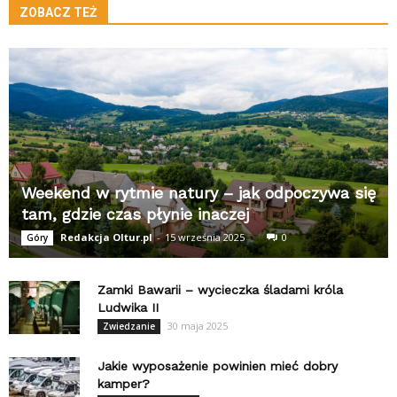
ZOBACZ TEŻ
Weekend w rytmie natury – jak odpoczywa się
tam, gdzie czas płynie inaczej
Redakcja Oltur.pl
-
15 września 2025
0
Góry
Zamki Bawarii – wycieczka śladami króla
Ludwika II
30 maja 2025
Zwiedzanie
Jakie wyposażenie powinien mieć dobry
kamper?