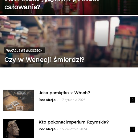
całowania?
WAKACJE WE WŁOSZECH
Czy w Wenecji śmierdzi?
Jaka pamiątka z Włoch?
Redakcja
-
17 grudnia 2023
0
Kto pokonał imperium Rzymskie?
Redakcja
-
15 kwietnia 2024
0