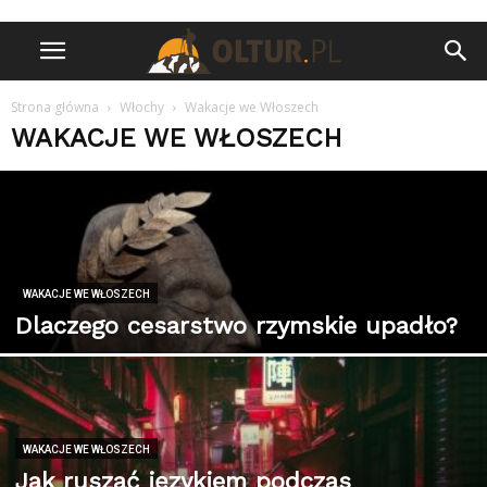
Strona główna
Włochy
Wakacje we Włoszech
WAKACJE WE WŁOSZECH
WAKACJE WE WŁOSZECH
Dlaczego cesarstwo rzymskie upadło?
WAKACJE WE WŁOSZECH
Jak ruszać językiem podczas