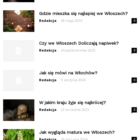
Gdzie mieszka się najlepiej we Włoszech?
Redakcja
-
28 maja 2024
0
Czy we Włoszech Doliczają napiwek?
Redakcja
-
24 października 2023
0
Jak się mówi na Włochów?
Redakcja
-
9 sierpnia 2024
0
W jakim kraju żyje się najkrócej?
Redakcja
-
23 września 2023
0
Jak wygląda matura we Włoszech?
Redakcja
-
28 stycznia 2024
0