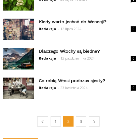
Kiedy warto jechać do Wenecji?
Redakcja
-
12 lipca 2024
0
Dlaczego Włochy są biedne?
Redakcja
-
13 października 2024
0
Co robią Włosi podczas sjesty?
Redakcja
-
23 kwietnia 2024
0
1
2
3