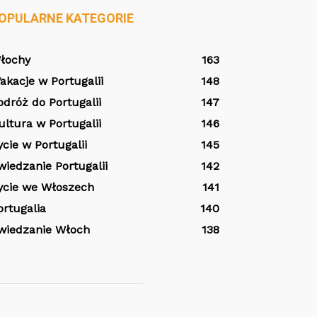
OPULARNE KATEGORIE
łochy
163
akacje w Portugalii
148
odróż do Portugalii
147
ultura w Portugalii
146
ycie w Portugalii
145
wiedzanie Portugalii
142
ycie we Włoszech
141
ortugalia
140
wiedzanie Włoch
138