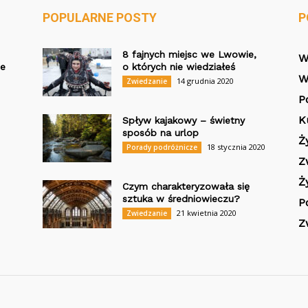
POPULARNE POSTY
P
8 fajnych miejsc we Lwowie,
W
ie
o których nie wiedziałeś
W
14 grudnia 2020
Zwiedzanie
P
K
Spływ kajakowy – świetny
sposób na urlop
Ż
18 stycznia 2020
Porady podróżnicze
Z
Ż
Czym charakteryzowała się
sztuka w średniowieczu?
P
21 kwietnia 2020
Zwiedzanie
Z