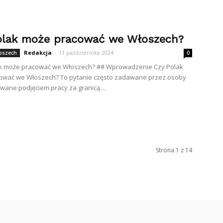
olak może pracować we Włoszech?
Redakcja
-
11 października 2024
łoszech
0
ak może pracować we Włoszech? ## Wprowadzenie Czy Polak
ować we Włoszech? To pytanie często zadawane przez osoby
wane podjęciem pracy za granicą....
Strona 1 z 14