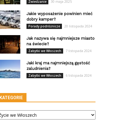
30 maja 2025
Zwiedzanie
Jakie wyposażenie powinien mieć
dobry kamper?
20 listopada 2024
Porady podróżnicze
Jak nazywa się najmniejsze miasto
na świecie?
7 listopada 2024
Zabytki we Włoszech
Jaki kraj ma najmniejszą gęstość
zaludnienia?
6 listopada 2024
Zabytki we Włoszech
KATEGORIE
tegorie