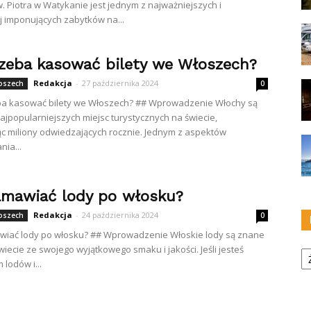
w. Piotra w Watykanie jest jednym z najważniejszych i
j imponujących zabytków na...
rzeba kasować bilety we Włoszech?
Redakcja
-
27 października 2024
łoszech
0
eba kasować bilety we Włoszech? ## Wprowadzenie Włochy są
ajpopularniejszych miejsc turystycznych na świecie,
ąc miliony odwiedzających rocznie. Jednym z aspektów
ia...
amawiać lody po włosku?
Redakcja
-
24 października 2024
łoszech
0
wiać lody po włosku? ## Wprowadzenie Włoskie lody są znane
Ka
wiecie ze swojego wyjątkowego smaku i jakości. Jeśli jesteś
 lodów i...