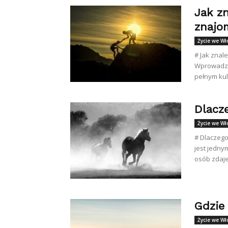
Jak z
znajo
Życie we W
# Jak znal
Wprowadzen
pełnym kult
Dlacz
Życie we W
# Dlaczego
jest jedny
osób zdaje
Gdzie
Życie we W