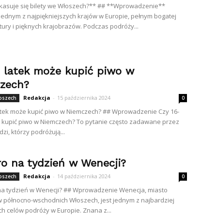
kasuje się bilety we Włoszech?** ## **Wprowadzenie**
jednym z najpiękniejszych krajów w Europie, pełnym bogatej
ultury i pięknych krajobrazów. Podczas podróży...
6 latek może kupić piwo w
zech?
Redakcja
-
15 października 2024
łoszech
0
atek może kupić piwo w Niemczech? ## Wprowadzenie Czy 16-
 kupić piwo w Niemczech? To pytanie często zadawane przez
zi, którzy podróżują...
ro na tydzień w Wenecji?
Redakcja
-
14 października 2024
łoszech
0
 na tydzień w Wenecji? ## Wprowadzenie Wenecja, miasto
 północno-wschodnich Włoszech, jest jednym z najbardziej
h celów podróży w Europie. Znana z...