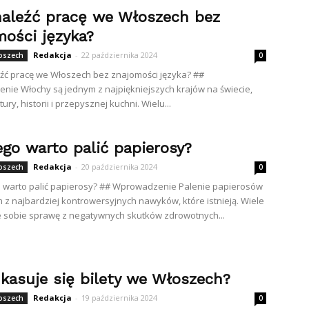
naleźć pracę we Włoszech bez
mości języka?
Redakcja
-
22 października 2024
łoszech
0
eźć pracę we Włoszech bez znajomości języka? ##
ie Włochy są jednym z najpiękniejszych krajów na świecie,
ury, historii i przepysznej kuchni. Wielu...
ego warto palić papierosy?
Redakcja
-
20 października 2024
łoszech
0
 warto palić papierosy? ## Wprowadzenie Palenie papierosów
m z najbardziej kontrowersyjnych nawyków, które istnieją. Wiele
 sobie sprawę z negatywnych skutków zdrowotnych...
 kasuje się bilety we Włoszech?
Redakcja
-
19 października 2024
łoszech
0