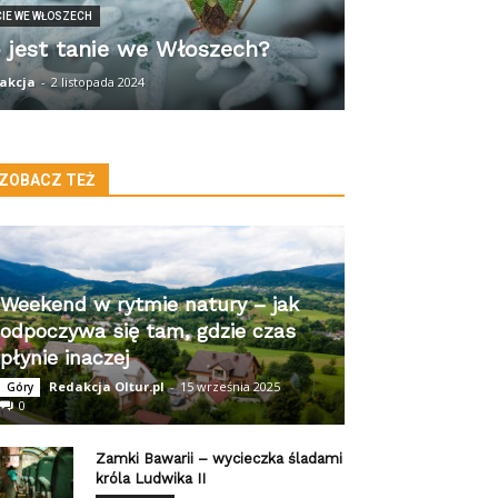
CIE WE WŁOSZECH
 jest tanie we Włoszech?
akcja
-
2 listopada 2024
ZOBACZ TEŻ
Weekend w rytmie natury – jak
odpoczywa się tam, gdzie czas
płynie inaczej
Redakcja Oltur.pl
-
15 września 2025
Góry
0
Zamki Bawarii – wycieczka śladami
króla Ludwika II