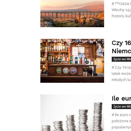
# **Gdzie 
Włochy są 
historii, k
Czy 1
Niemc
Życie we W
# Czy 16-l
latek może
młodych lud
Ile eu
Życie we W
# Ile euro
położone w
popularnyc