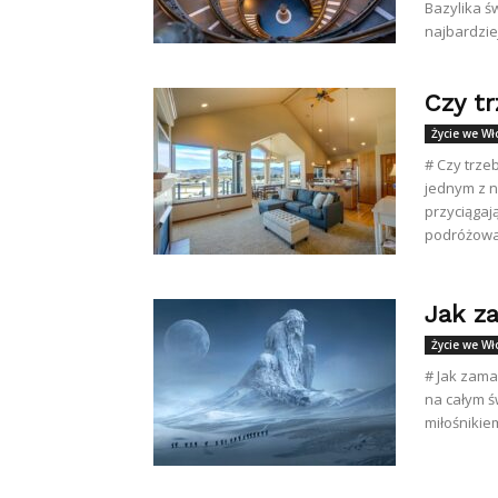
Bazylika ś
najbardzie
Czy t
Życie we W
# Czy trz
jednym z n
przyciągaj
podróżowan
Jak z
Życie we W
# Jak zama
na całym ś
miłośnikiem