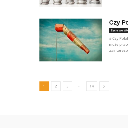
Czy P
Życie we W
# Czy Pol
może prac
zaintereso
...
1
2
3
14