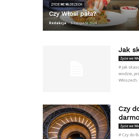
ŻYCIE WE WŁOSZECH
Czy Włosi pała?
Redakcja
-
6 listopada 2024
Jak s
Życie we W
# Jak skas
wodzie, je
Włoszech. 
Czy do
darmo
Życie we W
# Czy do B