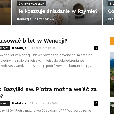
ŻYCIE WE WŁOSZECH
ŻY
Ile kosztuje śniadanie w Rzymie?
Co
Redakcja
-
4 listopada 2024
Red
kasować bilet w Wenecji?
Redakcja
-
31 października 2024
łoszech
0
ować bilet w Wenecji? ## Wprowadzenie Wenecja, miasto na
st jednym z najpiękniejszych miejsc do odwiedzenia we
Podczas zwiedzania Wenecji, podróżowanie komunikacją...
 Bazyliki św. Piotra można wejść za
?
Redakcja
-
31 października 2024
łoszech
0
azyliki św. Piotra można wejść za darmo? ## Wprowadzenie