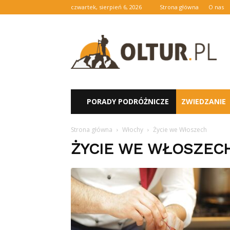
czwartek, sierpień 6, 2026
Strona główna
O nas
oltur.pl
PORADY PODRÓŻNICZE
ZWIEDZANIE
Strona główna
Włochy
Życie we Włoszech
ŻYCIE WE WŁOSZEC