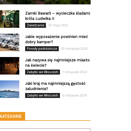
Zamki Bawarii – wycieczka śladami
króla Ludwika II
30 maja 2025
Zwiedzanie
Jakie wyposażenie powinien mieć
dobry kamper?
20 listopada 2024
Porady podróżnicze
Jak nazywa się najmniejsze miasto
na świecie?
7 listopada 2024
Zabytki we Włoszech
Jaki kraj ma najmniejszą gęstość
zaludnienia?
6 listopada 2024
Zabytki we Włoszech
KATEGORIE
tegorie