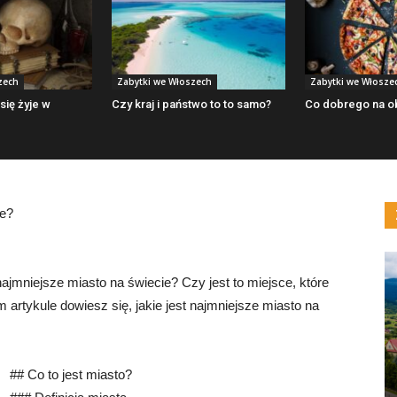
zech
Zabytki we Włoszech
Zabytki we Włosze
się żyje w
Czy kraj i państwo to to samo?
Co dobrego na o
ie?
najmniejsze miasto na świecie? Czy jest to miejsce, które
 artykule dowiesz się, jakie jest najmniejsze miasto na
## Co to jest miasto?