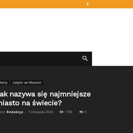
łochy
Zabytki we Włoszech
ak nazywa się najmniejsze
iasto na świecie?
zez
Redakcja
-
7 listopada 2024
1150
0