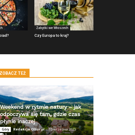
ch
Zabytki we Włoszech
biad?
Czy Europa to kraj?
ZOBACZ TEŻ
Weekend w rytmie natury – jak
odpoczywa się tam, gdzie czas
płynie inaczej
Redakcja Oltur.pl
-
15 września 2025
Góry
0