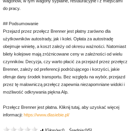
wagonów, w tym wagony sypialne, restauracyjne i z miejscami
do pracy.
## Podsumowanie
Przejazd przez przełęcz Brenner jest płatny zarówno dla
użytkowników autostrady, jak i kolei. Opłata za autostradę
obejmuje winietę, a koszt zależy od okresu ważności. Natomiast
bilety kolejowe mają zróżnicowane ceny w zależności od wielu
czynników. Decyzja, czy warto płacić za przejazd przez przełęcz
Brenner, zależy od preferencji podróżującego i korzyści, jakie
oferuje dany środek transportu. Bez względu na wybór, przejazd
przez tę malowniczą przełęcz zapewnia niezapomniane widoki i
możliwość odkrywania piękna Alp.
Przełęcz Brenner jest płatna. Kliknij tutaj, aby uzyskać więcej
informacji:
https://www.dlasiebie.pl/
[Głosów:0 Średnia:0/5]