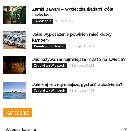
Zamki Bawarii – wycieczka śladami króla
Ludwika II
30 maja 2025
Zwiedzanie
Jakie wyposażenie powinien mieć dobry
kamper?
20 listopada 2024
Porady podróżnicze
Jak nazywa się najmniejsze miasto na świecie?
7 listopada 2024
Zabytki we Włoszech
Jaki kraj ma najmniejszą gęstość zaludnienia?
6 listopada 2024
Zabytki we Włoszech
KATEGORIE
Kategorie