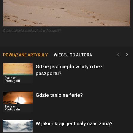
Gdzie najlepiej zamieszkać w Portugalii?
POWIĄZANE ARTYKUŁY
WIĘCEJ OD AUTORA
Gdzie jest ciepło w lutym bez
paszportu?
Życie w
Portugalii
Gdzie tanio na ferie?
Życie w
Portugalii
W jakim kraju jest cały czas zimą?