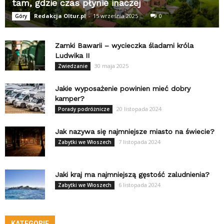
tam, gdzie czas płynie inaczej
Redakcja Oltur.pl
-
15 września 2025
0
Góry
Zamki Bawarii – wycieczka śladami króla
Ludwika II
30 maja 2025
Zwiedzanie
Jakie wyposażenie powinien mieć dobry
kamper?
20 listopada 2024
Porady podróżnicze
Jak nazywa się najmniejsze miasto na świecie?
7 listopada 2024
Zabytki we Włoszech
Jaki kraj ma najmniejszą gęstość zaludnienia?
6 listopada 2024
Zabytki we Włoszech
KATEGORIE