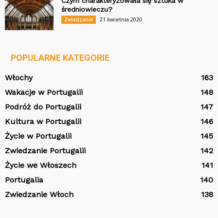
Czym charakteryzowała się sztuka w
średniowieczu?
21 kwietnia 2020
Zwiedzanie
POPULARNE KATEGORIE
Włochy
163
Wakacje w Portugalii
148
Podróż do Portugalii
147
Kultura w Portugalii
146
Życie w Portugalii
145
Zwiedzanie Portugalii
142
Życie we Włoszech
141
Portugalia
140
Zwiedzanie Włoch
138