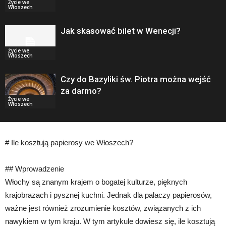
Życie we
Włoszech
Jak skasować bilet w Wenecji?
Życie we
Włoszech
Czy do Bazyliki św. Piotra można wejść
za darmo?
Życie we
Włoszech
# Ile kosztują papierosy we Włoszech?
## Wprowadzenie
Włochy są znanym krajem o bogatej kulturze, pięknych
krajobrazach i pysznej kuchni. Jednak dla palaczy papierosów,
ważne jest również zrozumienie kosztów, związanych z ich
nawykiem w tym kraju. W tym artykule dowiesz się, ile kosztują