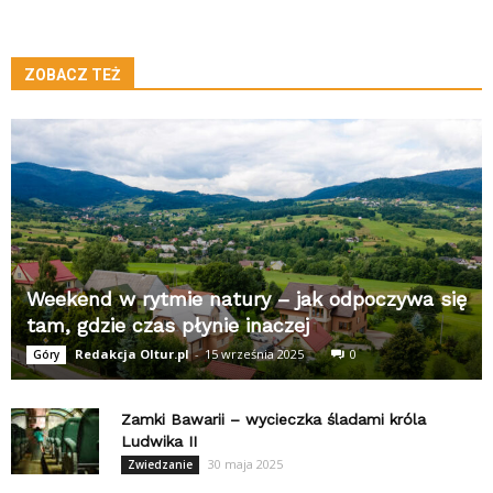
ZOBACZ TEŻ
Weekend w rytmie natury – jak odpoczywa się
tam, gdzie czas płynie inaczej
Redakcja Oltur.pl
-
15 września 2025
0
Góry
Zamki Bawarii – wycieczka śladami króla
Ludwika II
30 maja 2025
Zwiedzanie