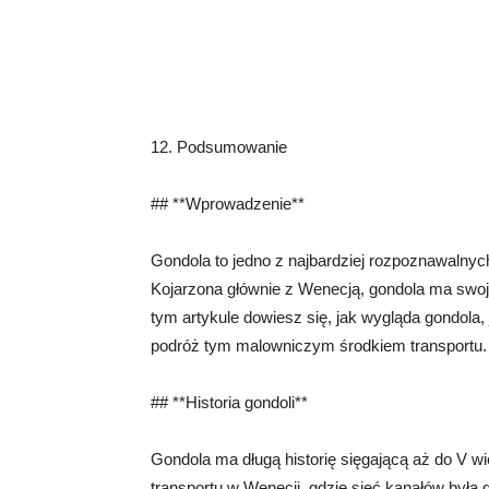
12. Podsumowanie
## **Wprowadzenie**
Gondola to jedno z najbardziej rozpoznawalnyc
Kojarzona głównie z Wenecją, gondola ma swoją
tym artykule dowiesz się, jak wygląda gondola,
podróż tym malowniczym środkiem transportu.
## **Historia gondoli**
Gondola ma długą historię sięgającą aż do V w
transportu w Wenecji, gdzie sieć kanałów był