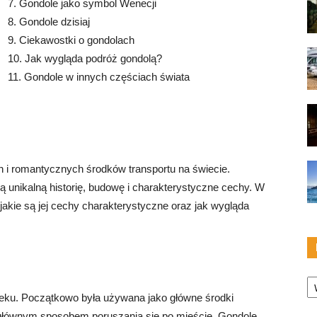
7. Gondole jako symbol Wenecji
8. Gondole dzisiaj
9. Ciekawostki o gondolach
10. Jak wygląda podróż gondolą?
11. Gondole w innych częściach świata
h i romantycznych środków transportu na świecie.
 unikalną historię, budowę i charakterystyczne cechy. W
 jakie są jej cechy charakterystyczne oraz jak wygląda
Ka
ieku. Początkowo była używana jako główne środki
a głównym sposobem poruszania się po mieście. Gondole