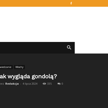
wiedzanie
Włochy
ak wygląda gondolą?
zez
Redakcja
-
4 lipca 2024
335
0