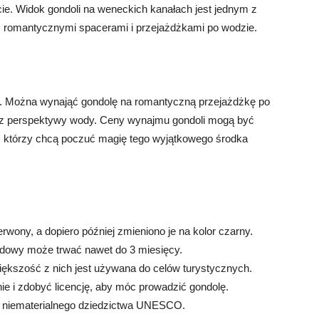
ie. Widok gondoli na weneckich kanałach jest jednym z
 z romantycznymi spacerami i przejażdżkami po wodzie.
zną. Można wynająć gondolę na romantyczną przejażdżkę po
a z perspektywy wody. Ceny wynajmu gondoli mogą być
m, którzy chcą poczuć magię tego wyjątkowego środka
wony, a dopiero później zmieniono je na kolor czarny.
udowy może trwać nawet do 3 miesięcy.
 większość z nich jest używana do celów turystycznych.
ie i zdobyć licencję, aby móc prowadzić gondolę.
tę niematerialnego dziedzictwa UNESCO.