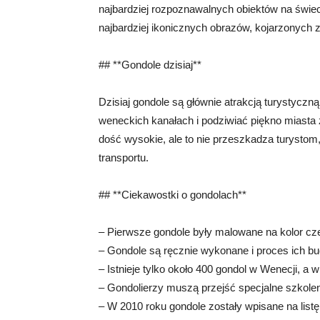
najbardziej rozpoznawalnych obiektów na świec
najbardziej ikonicznych obrazów, kojarzonych
## **Gondole dzisiaj**
Dzisiaj gondole są głównie atrakcją turystyc
weneckich kanałach i podziwiać piękno miast
dość wysokie, ale to nie przeszkadza turysto
transportu.
## **Ciekawostki o gondolach**
– Pierwsze gondole były malowane na kolor czer
– Gondole są ręcznie wykonane i proces ich b
– Istnieje tylko około 400 gondol w Wenecji, a
– Gondolierzy muszą przejść specjalne szkolen
– W 2010 roku gondole zostały wpisane na lis