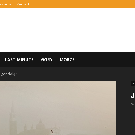
eklama
Kontakt
LAST MINUTE
GÓRY
MORZE
a gondolą?
Z
J
Pr