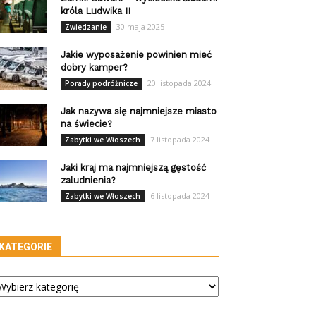
króla Ludwika II
30 maja 2025
Zwiedzanie
Jakie wyposażenie powinien mieć
dobry kamper?
20 listopada 2024
Porady podróżnicze
Jak nazywa się najmniejsze miasto
na świecie?
7 listopada 2024
Zabytki we Włoszech
Jaki kraj ma najmniejszą gęstość
zaludnienia?
6 listopada 2024
Zabytki we Włoszech
KATEGORIE
tegorie