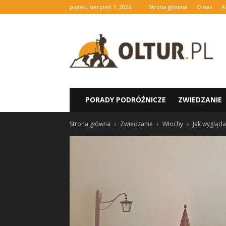
piątek, sierpień 7, 2026
Strona główna
O nas
R
oltur.pl
PORADY PODRÓŻNICZE
ZWIEDZANIE
Strona główna
Zwiedzanie
Włochy
Jak wygląd