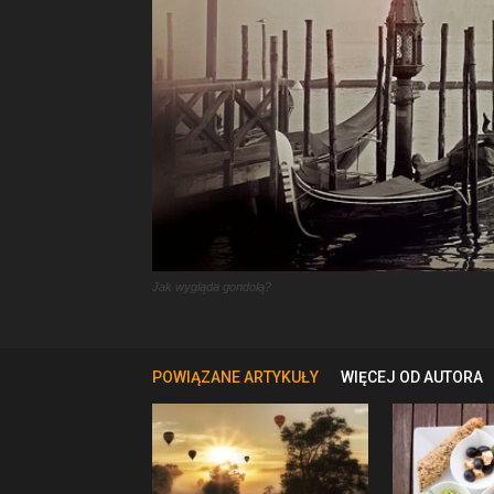
Jak wygląda gondolą?
POWIĄZANE ARTYKUŁY
WIĘCEJ OD AUTORA