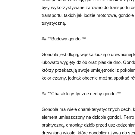
były wykorzystywane zarówno do transportu os
transportu, takich jak łodzie motorowe, gondole 
turystyczną.
## **Budowa gondoli**
Gondola jest długą, wąską łodzią o drewnianej 
łukowato wygięty dziób oraz płaskie dno. Gond
którzy przekazują swoje umiejętności z pokole
kolor czarny, jednak obecnie można spotkać ró
## **Charakterystyczne cechy gondoli**
Gondola ma wiele charakterystycznych cech, któr
element umieszczony na dziobie gondoli. Ferro m
praktyczną, chroniąc dziób przed uszkodzeniami
drewniana wiosło, które gondolier używa do ste