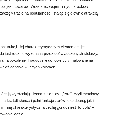
ób, jak i towarów. Wraz z rozwojem innych środków
zaczęły tracić na popularności, stając się głównie atrakcją
konstrukcji. Jej charakterystycznym elementem jest
ola jest ręcznie wykonana przez doświadczonych stolarzy,
nia na pokolenie. Tradycyjnie gondole były malowane na
wnież gondole w innych kolorach.
e ją wyróżniają. Jedną z nich jest „ferro”, czyli metalowy
a kształt słońca i pełni funkcję zarówno ozdobną, jak i
. Inną charakterystyczną cechą gondoli jest „fórcola” –
rowania łodzią.