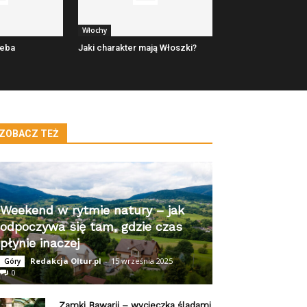
Włochy
zeba
Jaki charakter mają Włoszki?
ZOBACZ TEŻ
Weekend w rytmie natury – jak
odpoczywa się tam, gdzie czas
płynie inaczej
Redakcja Oltur.pl
-
15 września 2025
Góry
0
Zamki Bawarii – wycieczka śladami