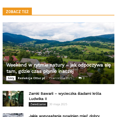
ZOBACZ TEŻ
Weekend w rytmie natury – jak odpoczywa się
tam, gdzie czas płynie inaczej
Redakcja Oltur.pl
-
15 września 2025
0
Góry
Zamki Bawarii – wycieczka śladami króla
Ludwika II
30 maja 2025
Zwiedzanie
Jakie wyposażenie powinien mieć dobry