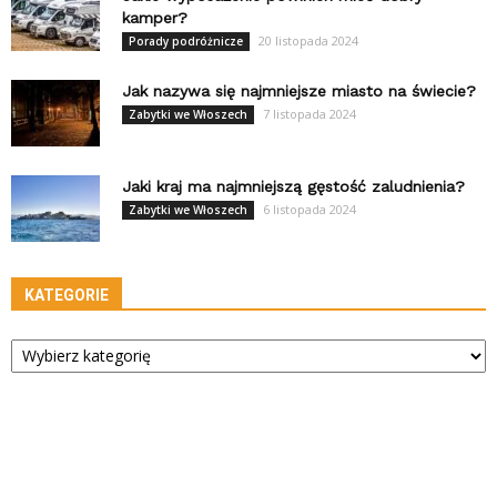
kamper?
20 listopada 2024
Porady podróżnicze
Jak nazywa się najmniejsze miasto na świecie?
7 listopada 2024
Zabytki we Włoszech
Jaki kraj ma najmniejszą gęstość zaludnienia?
6 listopada 2024
Zabytki we Włoszech
KATEGORIE
Kategorie