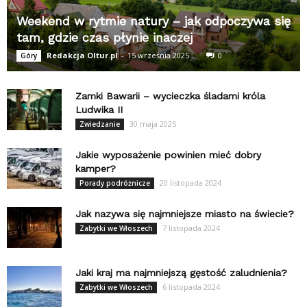
Weekend w rytmie natury – jak odpoczywa się
tam, gdzie czas płynie inaczej
Redakcja Oltur.pl
-
15 września 2025
0
Góry
Zamki Bawarii – wycieczka śladami króla
Ludwika II
30 maja 2025
Zwiedzanie
Jakie wyposażenie powinien mieć dobry
kamper?
20 listopada 2024
Porady podróżnicze
Jak nazywa się najmniejsze miasto na świecie?
7 listopada 2024
Zabytki we Włoszech
Jaki kraj ma najmniejszą gęstość zaludnienia?
6 listopada 2024
Zabytki we Włoszech