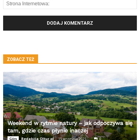
ZOBACZ TEŻ
Weekend w rytmie natury – jak odpoczywa się
tam, gdzie czas płynie inaczej
Redakcja Oltur.pl
-
15 września 2025
0
Góry