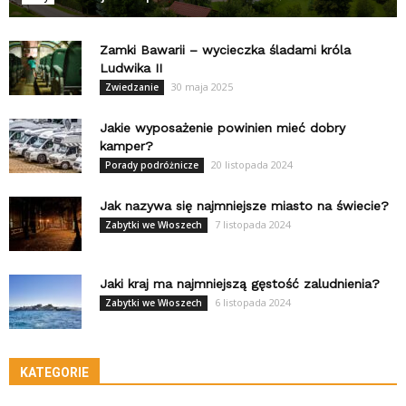
Zamki Bawarii – wycieczka śladami króla
Ludwika II
30 maja 2025
Zwiedzanie
Jakie wyposażenie powinien mieć dobry
kamper?
20 listopada 2024
Porady podróżnicze
Jak nazywa się najmniejsze miasto na świecie?
7 listopada 2024
Zabytki we Włoszech
Jaki kraj ma najmniejszą gęstość zaludnienia?
6 listopada 2024
Zabytki we Włoszech
KATEGORIE