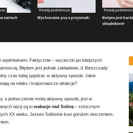
cze
Porady podróżnicze
Porady podróżnicz
na nartach
Wychowanie psa a przysmaki
Biotyna jest bar
składnikiem!
 wędrówkami. Faktycznie – wycieczki po tutejszych
larnością. Błędem jest jednak zakładanie, iż Bieszczady
olny czas lubią spędzać w aktywny sposób. Jakie
wiają na relaks i krajoznawcze atrakcje?
, a jednocześnie mniej aktywny sposób, jest w
anych opcji są tu
wakacje nad Soliną
– sztucznym
tych XX wieku. Jezioro Solińskie kusi górskim otoczeniem,
niem.