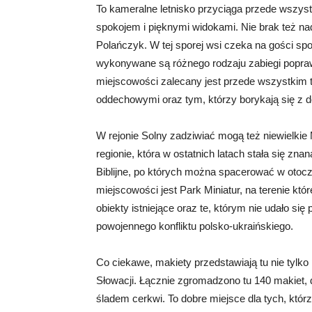
To kameralne letnisko przyciąga przede wszystk
spokojem i pięknymi widokami. Nie brak też na
Polańczyk. W tej sporej wsi czeka na gości sp
wykonywane są różnego rodzaju zabiegi popraw
miejscowości zalecany jest przede wszystkim 
oddechowymi oraz tym, którzy borykają się z 
W rejonie Solny zadziwiać mogą też niewielki
regionie, która w ostatnich latach stała się zn
Biblijne, po których można spacerować w otocz
miejscowości jest Park Miniatur, na terenie kt
obiekty istniejące oraz te, którym nie udało si
powojennego konfliktu polsko-ukraińskiego.
Co ciekawe, makiety przedstawiają tu nie tylko p
Słowacji. Łącznie zgromadzono tu 140 makiet,
śladem cerkwi. To dobre miejsce dla tych, któ