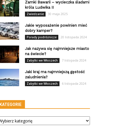
Zamki Bawarii – wycieczka śladami
króla Ludwika II
30 maja 2025
Zwiedzanie
Jakie wyposażenie powinien mieć
dobry kamper?
20 listopada 2024
Porady podróżnicze
Jak nazywa się najmniejsze miasto
na świecie?
7 listopada 2024
Zabytki we Włoszech
Jaki kraj ma najmniejszą gęstość
zaludnienia?
6 listopada 2024
Zabytki we Włoszech
KATEGORIE
tegorie