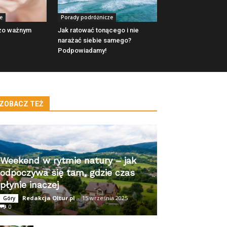
e
Porady podróżnicze
dzo ważnym
Jak ratować tonącego i nie
narażać siebie samego?
Podpowiadamy!
ZOBACZ TEŻ
Weekend w rytmie natury – jak
odpoczywa się tam, gdzie czas
płynie inaczej
Redakcja Oltur.pl
-
15 września 2025
Góry
0