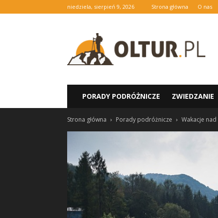
niedziela, sierpień 9, 2026
Strona główna
O nas
oltur.pl
PORADY PODRÓŻNICZE
ZWIEDZANIE
Strona główna
Porady podróżnicze
Wakacje nad 