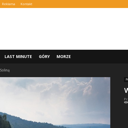
Reklama
Kontakt
LAST MINUTE
GÓRY
MORZE
Soliną
P
W
Pr