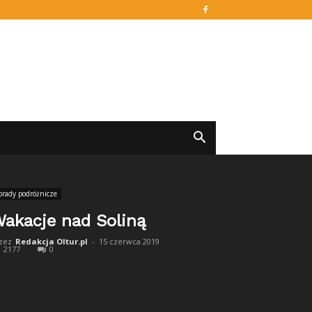
orady podróżnicze
akacje nad Soliną
zez
Redakcja Oltur.pl
-
15 czerwca 2019
2177
0