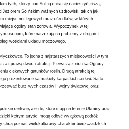
im tych, którzy nad Soliną chcą się nacieszyć ciszą,
d Jeziorem Solińskim ważnych uzdrowisk, takich jak
oro miejsc noclegowych oraz ośrodków, w których
iające ogólny stan zdrowia. Wypoczynek w tej
tym osobom, które narzekają na problemy z drogami
dolegliwościami układu moczowego.
e Myczkowce. To jedna z najstarszych miejscowości w tym
ana za sprawą dwóch atrakcji. Pierwszą z nich są Ogrody
eniu ciekawych gatunków roślin. Drugą atrakcją tej
órego prezentowane są makiety karpackich cerkwi. Są to
ę przetrwać burzliwych czasów II wojny światowej oraz
olskie cerkwie, ale i te, które stoją na terenie Ukrainy oraz
 dzięki którym turyści mogą odbyć wyjątkową podróż
rzy chcą poznać wielokulturowy charakter bieszczadzkich